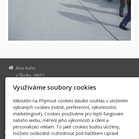
Alois Kuhn
U Školky 1467/1
268 01 Hořovice
Využíváme soubory cookies
67288910
IČ
kuhn.alois@seznam.cz
Kliknutím na Přijmout cookies dáváte souhlas s uložením
drazanovam@seznam.cz
vybraných cookies (nutné, preferenční, výkonnostní,
marketingové). Cookies používáme pro lepší fungování
+420 739 039 469
našeho webu, měření jeho výkonnosti a cílení a
+420 602 128 122
personalizaci reklam. To jaké cookies budou uloženy,
Ploché střechy
můžete svobodně rozhodnout pod tlačítkem Upravit
Hydroizolace