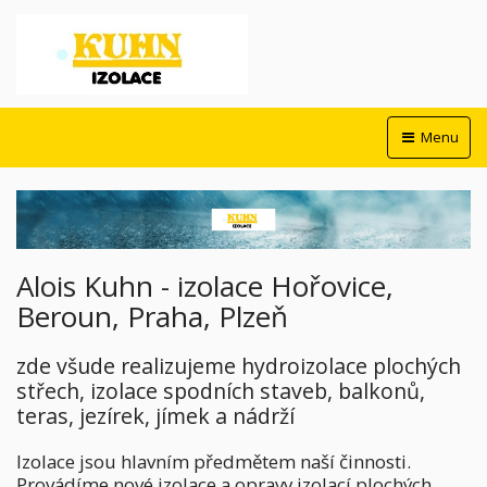
Menu
Alois Kuhn - izolace Hořovice,
Beroun, Praha, Plzeň
zde všude realizujeme hydroizolace plochých
střech, izolace spodních staveb, balkonů,
teras, jezírek, jímek a nádrží
Izolace jsou hlavním předmětem naší činnosti.
Provádíme nové izolace a opravy izolací plochých